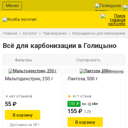
Меню
Голицыно
Главная
Каталог
Пивоварение
Ингредиенты для пивоварения
»
»
»
Всё для карбонизации в Голицыно
Фильтры
Сортировать
Скидка 13%
Мальтодекстрин, 250 г
Лактоза, 500 г
нет отзывов
4 |
1 отзыв
55 ₽
151 ₽
по
155 ₽
179
Доставка за 1₽ !