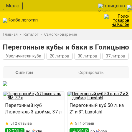
Меню
Голицыно
Главная
Каталог
Самогоноварение
»
»
Перегонные кубы и баки в Голицыно
Увеличители куба
20 литров
30 литров
37 литров
Фильтры
Сортировать
Перегонный куб
Перегонный куб 50 л, на
Люкссталь 3 дюйма, 37 л
2" и 3", Luxstahl
5 |
2 отзыва
5 |
1 отзыв
12 730 ₽
14 690 ₽
по
по